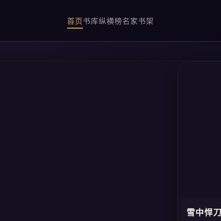
首页
书库
纵横榜
名家
书架
雪中悍