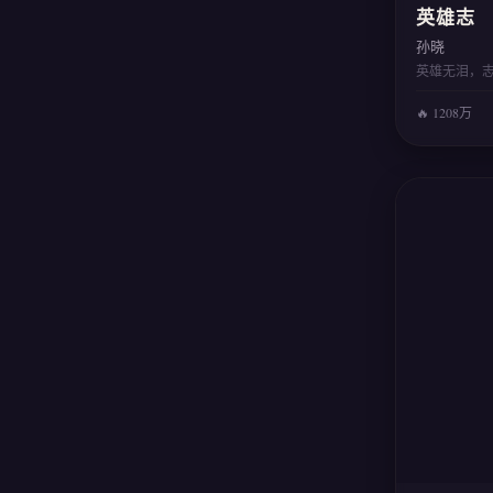
英雄志
孙晓
英雄无泪，
🔥 1208万
⭐⭐⭐⭐
📖
纵
横
推
荐