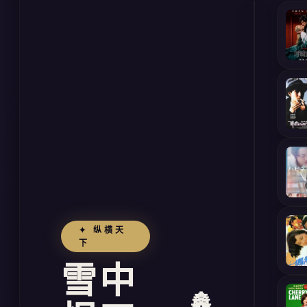
剑
来
烽
火
戏
诸
侯
·
连
载
中
·
✦ 纵横天
下
1258
章
雪中
天
道
🏯