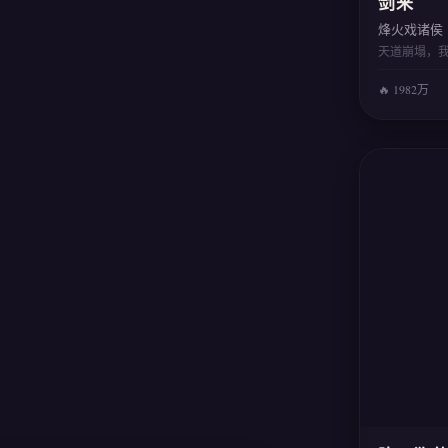
剑来
烽火戏诸侯
天道崩塌，
🔥 1982万