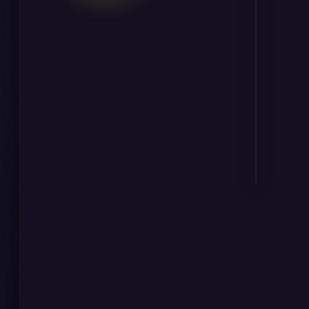
段
段
传
奇。
🔥 热
⭐
度
1982.4
万