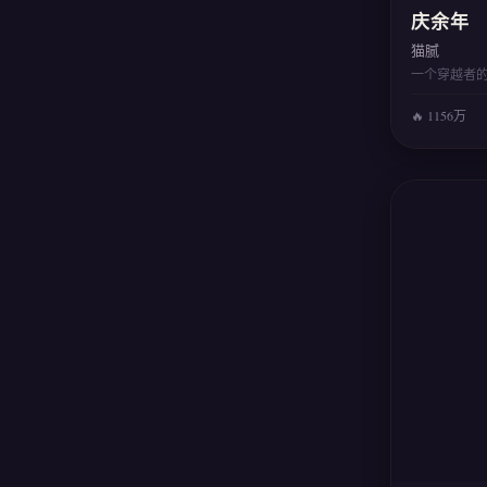
庆余年
猫腻
一个穿越者
🔥 1156万