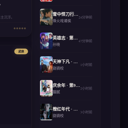
凡
3
雪中悍刀行 · 番外
谁主沉浮。
24分钟前
烽火戏诸侯
⭐⭐⭐⭐⭐
4
英雄志 · 第876章
47分钟前
孙晓
5
武侠
天神下凡 · 第723章
1小时前
骁骑校
庆余年 · 第912章
2小时前
猫腻
橙红年代 · 第654章
3小时前
骁骑校