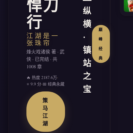
悍刀
崩
纵
塌，
我
行
横
持
巅
剑
江湖是一
·
来。
峰
张珠帘
大
镇
经
千
烽火戏诸侯 著 · 武
世
侠 · 已完结 · 共
典
站
界，
1008 章
无
之
🔥 热度 2187.6万
·
奇
⭐ 9.9 分
·
📅 经典永藏
不
宝
有。
一
策
座
马
座
江
天
湖
下，
一