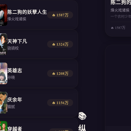
陈二狗
烽火戏诸侯
陈二狗的妖孽人生
🔥 1587万
一个农村少
烽火戏诸侯
🔥 1587万
天神下凡
🔥 1324万
骁骑校
英雄志
🔥 1208万
孙晓
庆余年
🔥 1156万
猫腻
📚
纵
穿越者