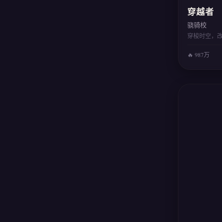
穿越者
骁骑校
穿梭时空，
🔥 987万