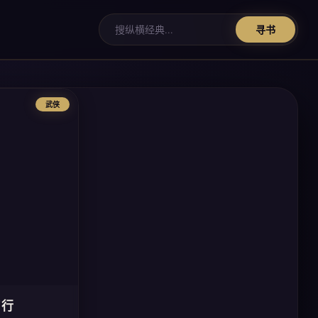
寻书
武侠
刀行