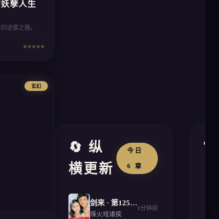
的妖孽人生
年的逆袭之路。
⭐⭐⭐⭐⭐
玄幻
🔄 纵

今日
横更新
6 章
1
剑来 · 第1258章
8分钟前
2
烽火戏诸侯