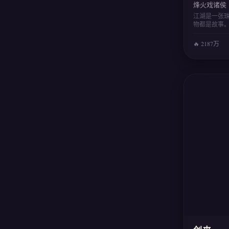
烽火戏诸侯
江湖是一张
物都是故事
🔥 2187万