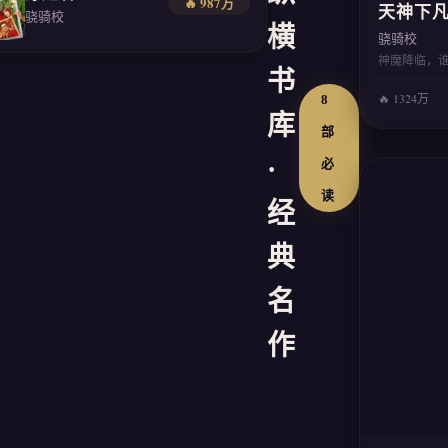
🔥 987万
天神下
骁骑校
横
骁骑校
神魔降临，
书
🔥 1324万
8
库
部
·
必
读
经
典
名
作