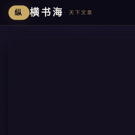
横书海
纵
· 天下文章